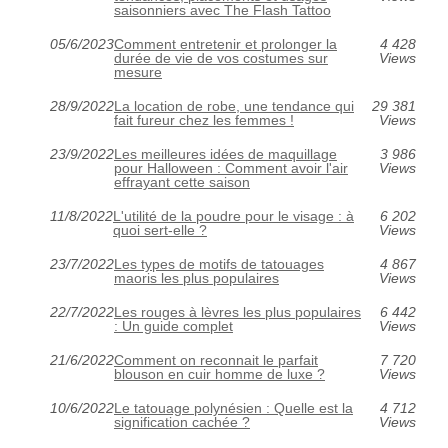
saisonniers avec The Flash Tattoo
05/6/2023
Comment entretenir et prolonger la
4 428
durée de vie de vos costumes sur
Views
mesure
28/9/2022
La location de robe, une tendance qui
29 381
fait fureur chez les femmes !
Views
23/9/2022
Les meilleures idées de maquillage
3 986
pour Halloween : Comment avoir l'air
Views
effrayant cette saison
11/8/2022
L'utilité de la poudre pour le visage : à
6 202
quoi sert-elle ?
Views
23/7/2022
Les types de motifs de tatouages
4 867
maoris les plus populaires
Views
22/7/2022
Les rouges à lèvres les plus populaires
6 442
: Un guide complet
Views
21/6/2022
Comment on reconnait le parfait
7 720
blouson en cuir homme de luxe ?
Views
10/6/2022
Le tatouage polynésien : Quelle est la
4 712
signification cachée ?
Views