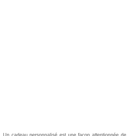
Un cadeau personnalisé est une façon attentionnée de