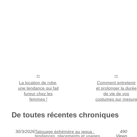
La location de robe,
Comment entretenir
une tendance qui fait
et prolonger la durée
fureur chez les
de vie de vos
femmes !
costumes sur mesur
De toutes récentes chroniques
30/3/2026
Tatouage éphémère au jagua :
490
tendances, placements et usages
Views