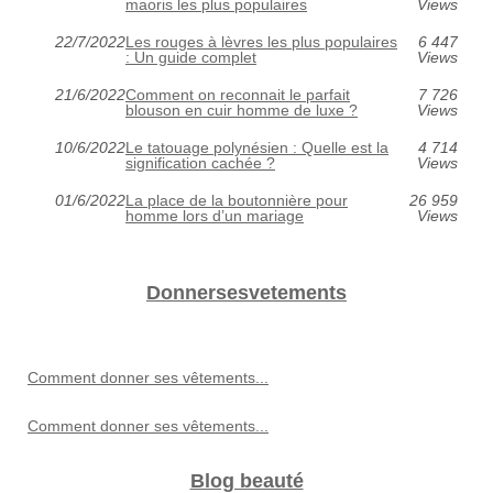
maoris les plus populaires
Views
22/7/2022
Les rouges à lèvres les plus populaires
6 447
: Un guide complet
Views
21/6/2022
Comment on reconnait le parfait
7 726
blouson en cuir homme de luxe ?
Views
10/6/2022
Le tatouage polynésien : Quelle est la
4 714
signification cachée ?
Views
01/6/2022
La place de la boutonnière pour
26 959
homme lors d’un mariage
Views
Donnersesvetements
Comment donner ses vêtements...
Comment donner ses vêtements...
Blog beauté