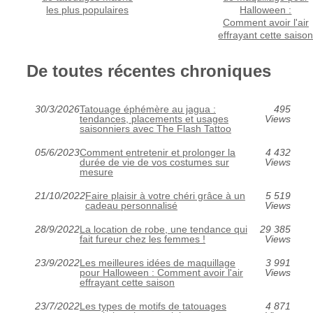
les plus populaires
Halloween :
Comment avoir l'air
effrayant cette saiso
De toutes récentes chroniques
30/3/2026
Tatouage éphémère au jagua :
495
tendances, placements et usages
Views
saisonniers avec The Flash Tattoo
05/6/2023
Comment entretenir et prolonger la
4 432
durée de vie de vos costumes sur
Views
mesure
21/10/2022
Faire plaisir à votre chéri grâce à un
5 519
cadeau personnalisé
Views
28/9/2022
La location de robe, une tendance qui
29 385
fait fureur chez les femmes !
Views
23/9/2022
Les meilleures idées de maquillage
3 991
pour Halloween : Comment avoir l'air
Views
effrayant cette saison
23/7/2022
Les types de motifs de tatouages
4 871