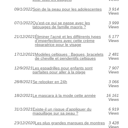
09/1/2022
Soin de la peau pour les adolescentes
3 914
Views
07/1/2022
Qu'est-ce qui se passe avec les
3 999
tatouages de famille maoris ?
Views
21/12/2021
Éliminer l'acné et les différents types
5 177
d'imperfections avec cette crème
Views
réparatrice pour le visage
17/12/2021
Modèles celtiques : Bagues, bracelets
2 481
de cheville et pendentifs celtiques
Views
12/9/2021
Les espadrilles pour enfants sont
7 907
parfaites pour aller à la plage
Views
28/8/2021
Se relooker en 24h
3 066
Views
18/2/2021
Le mascara à la mode cette année
16 161
Views
31/1/2021
Existe-il un risque d'appliquer du
6 919
maquillage sur sa peau ?
Views
23/12/2020
Les plus grandes marques de montres
3 428
Views