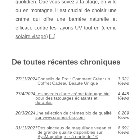
quotidien. Que vous soyez à la plage, en ville
ou en montagne, il est crucial de choisir une
crème qui offre une barrière naturelle et
efficace contre les rayons UV tout en (
creme
solaire visage
) [
...
]
De toutes récentes chroniques
27/11/2024
Conseils de Pro : Comment Créer un
3 021
Coffret Cadeau Beauté Unique
Views
23/4/2024
Les secrets d'une crème tatouage bio
4 448
pour des tatouages éclatants et
Views
durables
20/3/2024
Une sélection de crèmes bio de qualité
6 269
sur www.cremes-bio.com
Views
01/11/2023
Des pinceaux de maquillage vegan et
8 691
de grande qualité disponibles sur
Views
BysMaquillage.fr à partir de 1€