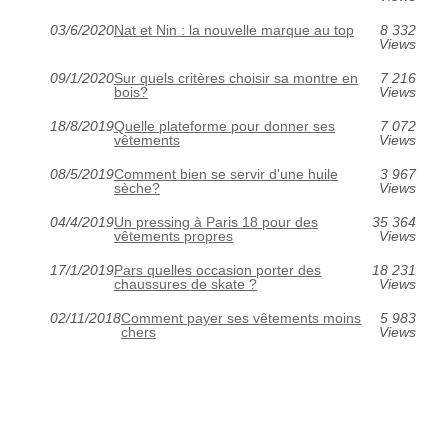
03/6/2020
Nat et Nin : la nouvelle marque au top
8 332
Views
09/1/2020
Sur quels critères choisir sa montre en
7 216
bois?
Views
18/8/2019
Quelle plateforme pour donner ses
7 072
vêtements
Views
08/5/2019
Comment bien se servir d'une huile
3 967
sèche?
Views
04/4/2019
Un pressing à Paris 18 pour des
35 364
vêtements propres
Views
17/1/2019
Pars quelles occasion porter des
18 231
chaussures de skate ?
Views
02/11/2018
Comment payer ses vêtements moins
5 983
chers
Views