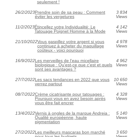
seulement !
26/2/2023
Prendre soin de sa peau : Comment
3 834
éviter les vergetures
Views
11/2/2023
Étincellez votre Individualité: Le
4 142
Tatouage Poignet Homme à la Mode
Views
21/10/2022
Vous gaspillez votre argent si vous
4 978
continuez à acheter du maquillage
Views
coûteux - voici pourquoi
16/9/2022
Les merveilles de l'eau micellaire
4 962
biologique : Qu'est-ce que c'est et quels
Views
sont ses avantages ?
27/7/2022
Les sacs tendances en 2022 que vous
10 650
verrez partout
Views
08/7/2022
Crème cicatrisante pour tatouages :
4 328
Pourquoi vous en avez besoin après
Views
vous être fait encrer
13/4/2022
Vernis à ongles de la marque Andreia :
5 140
Qualité européenne, haute
Views
pigmentation
27/2/2022
Les meilleurs mascaras bon marché
3 650
pour tous les budgets
Views