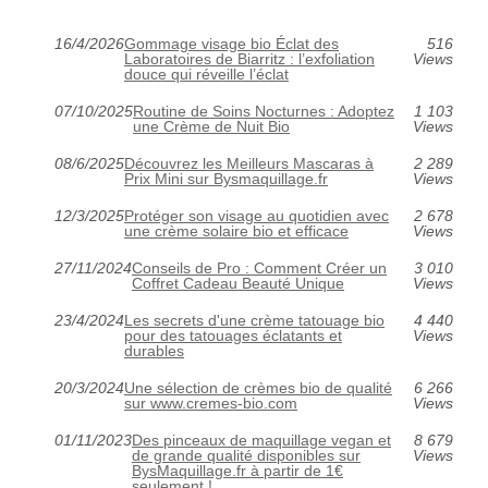
16/4/2026
Gommage visage bio Éclat des
516
Laboratoires de Biarritz : l’exfoliation
Views
douce qui réveille l’éclat
07/10/2025
Routine de Soins Nocturnes : Adoptez
1 103
une Crème de Nuit Bio
Views
08/6/2025
Découvrez les Meilleurs Mascaras à
2 289
Prix Mini sur Bysmaquillage.fr
Views
12/3/2025
Protéger son visage au quotidien avec
2 678
une crème solaire bio et efficace
Views
27/11/2024
Conseils de Pro : Comment Créer un
3 010
Coffret Cadeau Beauté Unique
Views
23/4/2024
Les secrets d'une crème tatouage bio
4 440
pour des tatouages éclatants et
Views
durables
20/3/2024
Une sélection de crèmes bio de qualité
6 266
sur www.cremes-bio.com
Views
01/11/2023
Des pinceaux de maquillage vegan et
8 679
de grande qualité disponibles sur
Views
BysMaquillage.fr à partir de 1€
seulement !