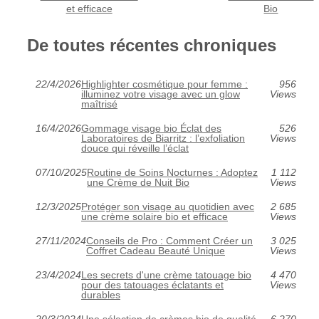
et efficace
Bio
De toutes récentes chroniques
22/4/2026
Highlighter cosmétique pour femme :
956
illuminez votre visage avec un glow
Views
maîtrisé
16/4/2026
Gommage visage bio Éclat des
526
Laboratoires de Biarritz : l’exfoliation
Views
douce qui réveille l’éclat
07/10/2025
Routine de Soins Nocturnes : Adoptez
1 112
une Crème de Nuit Bio
Views
12/3/2025
Protéger son visage au quotidien avec
2 685
une crème solaire bio et efficace
Views
27/11/2024
Conseils de Pro : Comment Créer un
3 025
Coffret Cadeau Beauté Unique
Views
23/4/2024
Les secrets d'une crème tatouage bio
4 470
pour des tatouages éclatants et
Views
durables
20/3/2024
Une sélection de crèmes bio de qualité
6 270