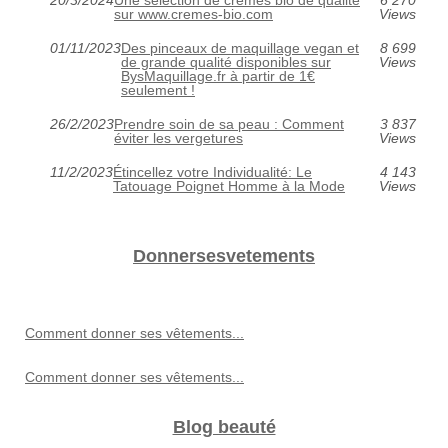
sur www.cremes-bio.com
Views
01/11/2023
Des pinceaux de maquillage vegan et
8 699
de grande qualité disponibles sur
Views
BysMaquillage.fr à partir de 1€
seulement !
26/2/2023
Prendre soin de sa peau : Comment
3 837
éviter les vergetures
Views
11/2/2023
Étincellez votre Individualité: Le
4 143
Tatouage Poignet Homme à la Mode
Views
Donnersesvetements
Comment donner ses vêtements...
Comment donner ses vêtements...
Blog beauté