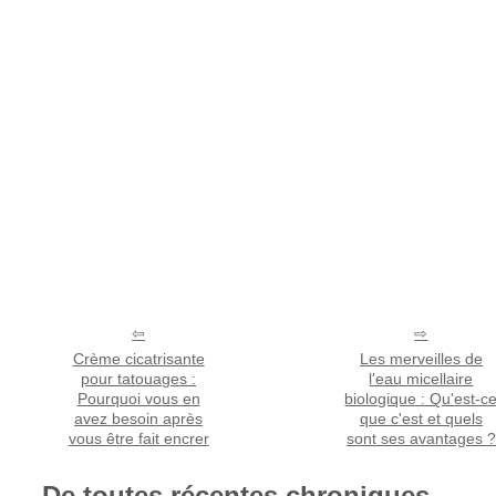
Crème cicatrisante
Les merveilles de
pour tatouages :
l'eau micellaire
Pourquoi vous en
biologique : Qu'est-c
avez besoin après
que c'est et quels
vous être fait encrer
sont ses avantages ?
De toutes récentes chroniques