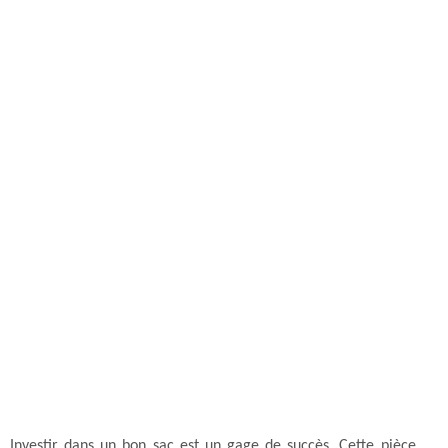
Investir dans un bon sac est un gage de succès. Cette pièce