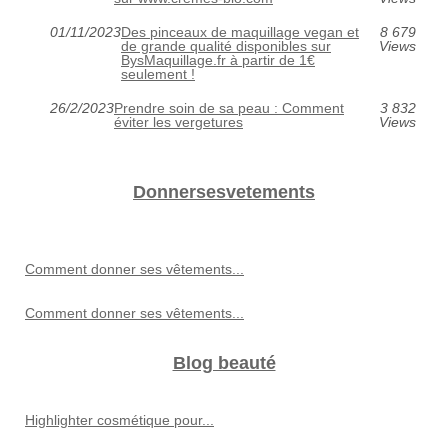
01/11/2023
Des pinceaux de maquillage vegan et
8 679
de grande qualité disponibles sur
Views
BysMaquillage.fr à partir de 1€
seulement !
26/2/2023
Prendre soin de sa peau : Comment
3 832
éviter les vergetures
Views
Donnersesvetements
Comment donner ses vêtements...
Comment donner ses vêtements...
Blog beauté
Highlighter cosmétique pour...