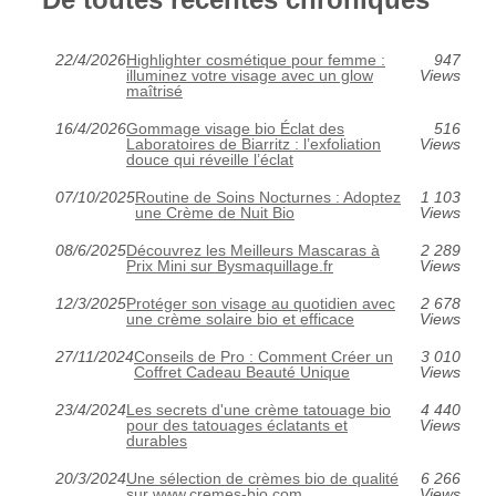
22/4/2026
Highlighter cosmétique pour femme :
947
illuminez votre visage avec un glow
Views
maîtrisé
16/4/2026
Gommage visage bio Éclat des
516
Laboratoires de Biarritz : l’exfoliation
Views
douce qui réveille l’éclat
07/10/2025
Routine de Soins Nocturnes : Adoptez
1 103
une Crème de Nuit Bio
Views
08/6/2025
Découvrez les Meilleurs Mascaras à
2 289
Prix Mini sur Bysmaquillage.fr
Views
12/3/2025
Protéger son visage au quotidien avec
2 678
une crème solaire bio et efficace
Views
27/11/2024
Conseils de Pro : Comment Créer un
3 010
Coffret Cadeau Beauté Unique
Views
23/4/2024
Les secrets d'une crème tatouage bio
4 440
pour des tatouages éclatants et
Views
durables
20/3/2024
Une sélection de crèmes bio de qualité
6 266
sur www.cremes-bio.com
Views