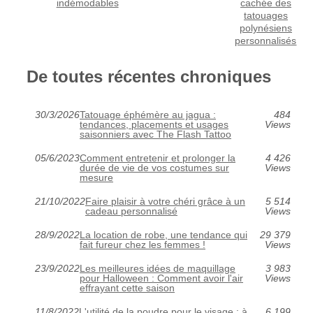
indémodables
cachée des
tatouages
polynésiens
personnalisés
De toutes récentes chroniques
30/3/2026
Tatouage éphémère au jagua :
484
tendances, placements et usages
Views
saisonniers avec The Flash Tattoo
05/6/2023
Comment entretenir et prolonger la
4 426
durée de vie de vos costumes sur
Views
mesure
21/10/2022
Faire plaisir à votre chéri grâce à un
5 514
cadeau personnalisé
Views
28/9/2022
La location de robe, une tendance qui
29 379
fait fureur chez les femmes !
Views
23/9/2022
Les meilleures idées de maquillage
3 983
pour Halloween : Comment avoir l'air
Views
effrayant cette saison
11/8/2022
L'utilité de la poudre pour le visage : à
6 199