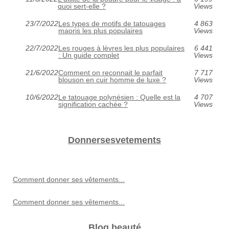
quoi sert-elle ?
Views
23/7/2022
Les types de motifs de tatouages
4 863
maoris les plus populaires
Views
22/7/2022
Les rouges à lèvres les plus populaires
6 441
: Un guide complet
Views
21/6/2022
Comment on reconnait le parfait
7 717
blouson en cuir homme de luxe ?
Views
10/6/2022
Le tatouage polynésien : Quelle est la
4 707
signification cachée ?
Views
Donnersesvetements
Comment donner ses vêtements...
Comment donner ses vêtements...
Blog beauté