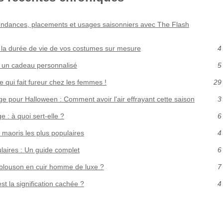
endances, placements et usages saisonniers avec The Flash
 la durée de vie de vos costumes sur mesure
4
 à un cadeau personnalisé
5
 qui fait fureur chez les femmes !
29
ge pour Halloween : Comment avoir l'air effrayant cette saison
3
ge : à quoi sert-elle ?
6
 maoris les plus populaires
4
ulaires : Un guide complet
6
 blouson en cuir homme de luxe ?
7
st la signification cachée ?
4