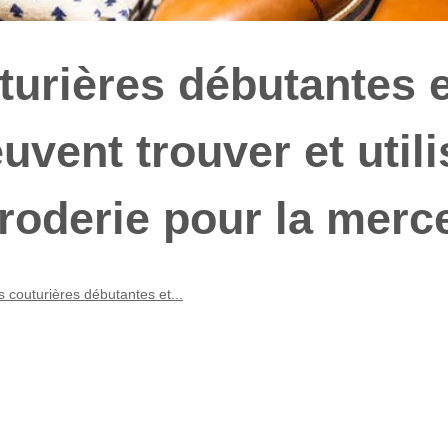
urières débutantes e
vent trouver et utili
broderie pour la merc
couturières débutantes et...