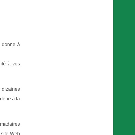
i donne à
ité à vos
s dizaines
derie à la
domadaires
e site Web