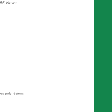
455 Views
ges polynésiens