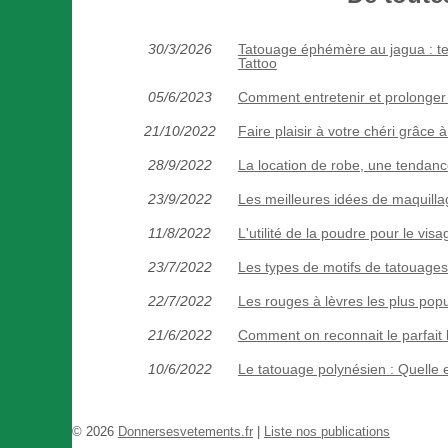
30/3/2026
Tatouage éphémère au jagua : t
Tattoo
05/6/2023
Comment entretenir et prolonger
21/10/2022
Faire plaisir à votre chéri grâce
28/9/2022
La location de robe, une tendance
23/9/2022
Les meilleures idées de maquilla
11/8/2022
L'utilité de la poudre pour le visa
23/7/2022
Les types de motifs de tatouages
22/7/2022
Les rouges à lèvres les plus pop
21/6/2022
Comment on reconnait le parfait
10/6/2022
Le tatouage polynésien : Quelle e
© 2026
Donnersesvetements.fr
|
Liste nos publications