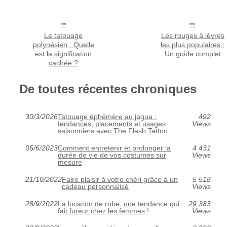
Le tatouage
Les rouges à lèvres
polynésien : Quelle
les plus populaires :
est la signification
Un guide complet
cachée ?
De toutes récentes chroniques
30/3/2026
Tatouage éphémère au jagua :
492
tendances, placements et usages
Views
saisonniers avec The Flash Tattoo
05/6/2023
Comment entretenir et prolonger la
4 431
durée de vie de vos costumes sur
Views
mesure
21/10/2022
Faire plaisir à votre chéri grâce à un
5 518
cadeau personnalisé
Views
28/9/2022
La location de robe, une tendance qui
29 383
fait fureur chez les femmes !
Views