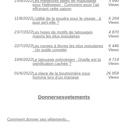
23/9/2022
Les meilleures idées de maquillage
3 990
pour Halloween : Comment avoir l'air
Views
effrayant cette saison
11/8/2022
L'utilité de la poudre pour le visage : à
6 204
quoi sert-elle ?
Views
23/7/2022
Les types de motifs de tatouages
4 870
maoris les plus populaires
Views
22/7/2022
Les rouges à lèvres les plus populaires
6 446
: Un guide complet
Views
10/6/2022
Le tatouage polynésien : Quelle est la
4 714
signification cachée ?
Views
01/6/2022
La place de la boutonnière pour
26 959
homme lors d’un mariage
Views
Donnersesvetements
Comment donner ses vêtements...