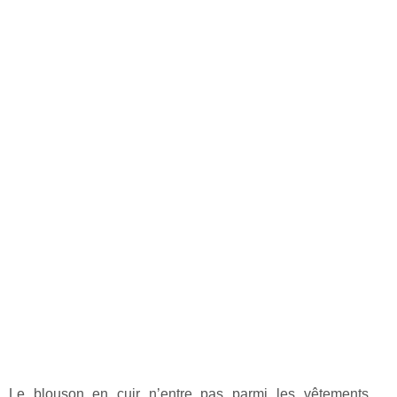
Le blouson en cuir n’entre pas parmi les vêtements